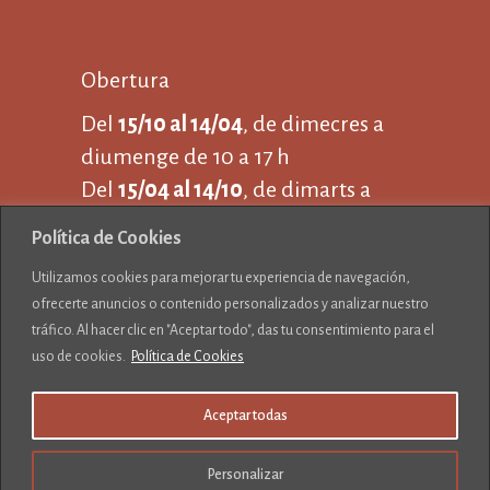
Obertura
Del
15/10 al 14/04
, de dimecres a
diumenge de 10 a 17 h
Del
15/04 al 14/10
, de dimarts a
dijous de 10 a 17 i
Política de Cookies
de divendres a diumenge de 10 a
Utilizamos cookies para mejorar tu experiencia de navegación,
19 h
ofrecerte anuncios o contenido personalizados y analizar nuestro
Tancat 25 de desembre i 1 de
tráfico. Al hacer clic en "Aceptar todo", das tu consentimiento para el
gener
uso de cookies.
Política de Cookies
Aceptar todas
Personalizar