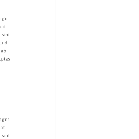
magna
uat.
 sint
 und
 ab
uptas
magna
at.
 sint