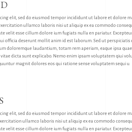
RD
icing elit, sed do eiusmod tempor incididunt ut labore et dolore 
exercitation ullamco laboris nisi ut aliquip ex ea commodo conseq
te velit esse cillum dolore ium fugiats nulla en pariatur. Excepteur
ui officia deserunt mollit anim id est laborum. Sed ut perspiciatis
tium doloremque laudantium, totam rem aperiam, eaque ipsa quae
tae vitae dicta sunt explicabo. Nemo enim ipsam voluptatem qiui vol
sequuntur magnit dolores eos qui ratione sense voluptatem sequi u
S
icing elit, sed do eiusmod tempor incididunt ut labore et dolore 
exercitation ullamco laboris nisi ut aliquip ex ea commodo consequ
te velit esse cillum dolore ium fugiats nulla en pariatur. Excepteur