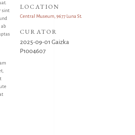
uat.
LOCATION
 sint
Central Museum, 9677 Luna St.
 und
 ab
CURATOR
uptas
2025-09-01 Gaizka
P1004607
uam
t,
t
aute
at