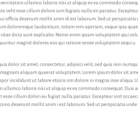
exercitation ullamco laboris nisi ut aliquip ex ea commodo conseq
te velit esse cillum dolore ium fugiats nulla en pariatur. Excepteur
ui officia deserunt mollit anim id est laborum. Sed ut perspiciatis
tium doloremque laudantium, totam rem aperiam, eaque ipsa quae
tae vitae dicta sunt explicabo. Nemo enim ipsam voluptatem qiui vol
sequuntur magnit dolores eos qui ratione sense voluptatem sequi u
ia dolor sit amet, consectetur, adipisci velit, sed quia non numq
e magnam aliquam quaerat voluptatem. Lorem ipsum dolor sit ame
por incididunt ut labore etsicis om dolore ni magna inse aliqua. U
n ullamco laboris nisi ut aliquip ex ea commodo consequat. Duis 
it esse cillum dolori eu fugiat nulla pariatur. Excepteur sint occaec
a cono deserunt mollit anim i est laborum. Sed ut perspiciatis unde