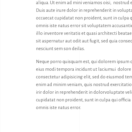
aliqua. Ut enim ad mini veniamos oisi, nostrud 
Duis aute irure dolor in reprehenderit in volupta
occaecat cupidatat non proident, sunt in culpa q
omnis iste natus error sit voluptatem accusan
illo inventore veritatis et quasi architecti bea
sit aspernatur aut odit aut fugit, sed quia con
nesciunt sem son deilas.
Neque porro quisquam est, qui dolorem ipsum qu
eius modi tempora incidunt ut laciumui dolor
consectetur adipisicing elit, sed do eiusmod tem
enim ad minim veniam, quis nostrud exercitatio
irir dolor in reprehenderit in dolorvoluptate vel
cupidatat non proident, sunt in culpa qui offici
omnis iste natus error.