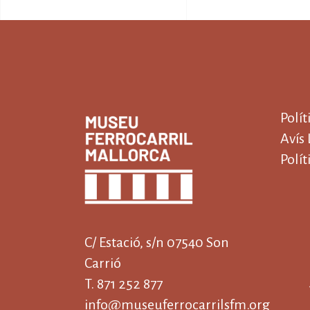
Polít
Avís 
Polít
C/ Estació, s/n 07540 Son
Carrió
T. 871 252 877
info@museuferrocarrilsfm.org