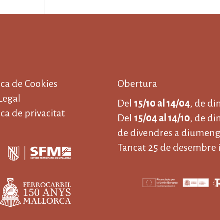
ica de Cookies
Obertura
Legal
Del
15/10 al 14/04
, de d
ica de privacitat
Del
15/04 al 14/10
, de di
de divendres a diumenge
Tancat 25 de desembre i