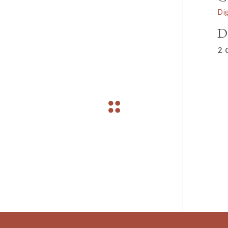
Dig
D
2 