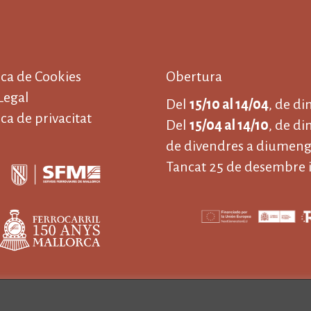
ica de Cookies
Obertura
Legal
Del
15/10 al 14/04
, de d
ica de privacitat
Del
15/04 al 14/10
, de di
de divendres a diumenge
Tancat 25 de desembre i