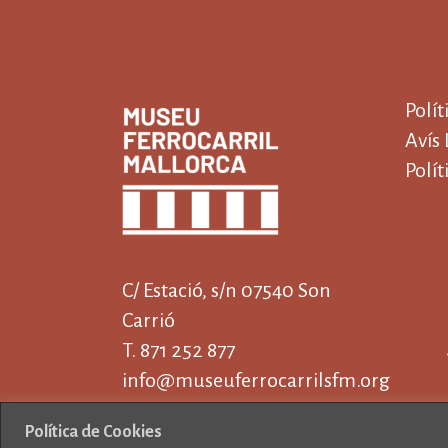
Polít
Avís 
Polít
C/ Estació, s/n 07540 Son
Carrió
T. 871 252 877
info@museuferrocarrilsfm.org
Política de Cookies