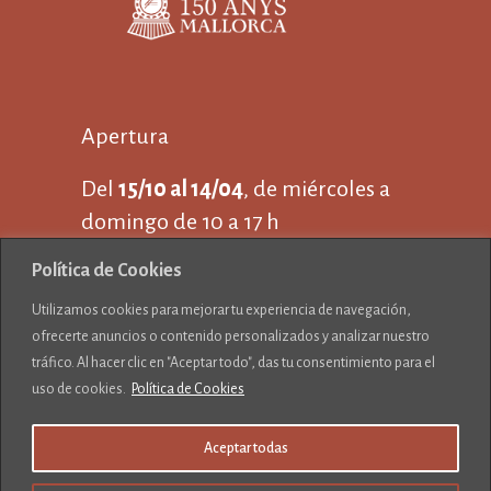
Apertura
Del
15/10 al 14/04
, de miércoles a
domingo de 10 a 17 h
Del
15/04 al 14/10
, de martes a
Política de Cookies
jueves de 10 a 17 y
Utilizamos cookies para mejorar tu experiencia de navegación,
de viernes a domingo de 10 a 19 h
ofrecerte anuncios o contenido personalizados y analizar nuestro
Cerrado 25 de diciembre y 1 de
tráfico. Al hacer clic en "Aceptar todo", das tu consentimiento para el
enero
uso de cookies.
Política de Cookies
Aceptar todas