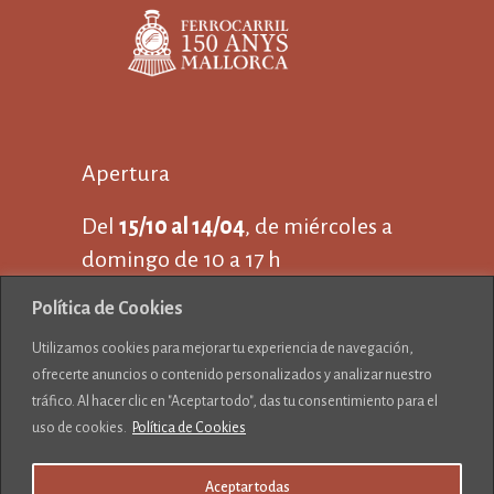
Apertura
Del
15/10 al 14/04
, de miércoles a
domingo de 10 a 17 h
Del
15/04 al 14/10
, de martes a
Política de Cookies
jueves de 10 a 17 y
Utilizamos cookies para mejorar tu experiencia de navegación,
de viernes a domingo de 10 a 19 h
ofrecerte anuncios o contenido personalizados y analizar nuestro
Cerrado 25 de diciembre y 1 de
tráfico. Al hacer clic en "Aceptar todo", das tu consentimiento para el
enero
uso de cookies.
Política de Cookies
Aceptar todas