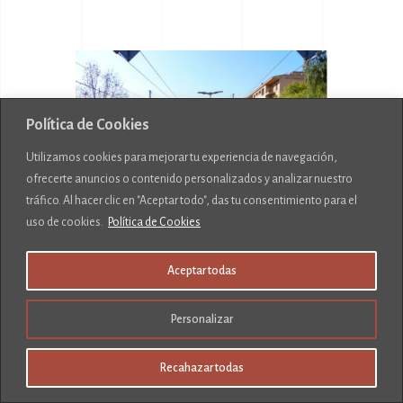
Política de Cookies
Utilizamos cookies para mejorar tu experiencia de navegación,
ofrecerte anuncios o contenido personalizados y analizar nuestro
tráfico. Al hacer clic en "Aceptar todo", das tu consentimiento para el
uso de cookies.
Política de Cookies
Aceptar todas
2010
Personalizar
Apuesta por la modernización
TREN
Recahazar todas
ELÉCTRICO