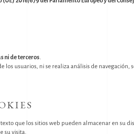
 (UE) 2016/679 del Parlamento Europeo y del Cons
as ni de terceros
.
 los usuarios, ni se realiza análisis de navegación, 
OKIES
texto que los sitios web pueden almacenar en su dis
 su visita.